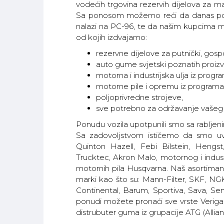
vodećih trgovina rezervih dijelova za ma
Sa ponosom možemo reći da danas posl
nalazi na PC-96, te da našim kupcima mo
od kojih izdvajamo:
rezervne dijelove za putnički, gosp
auto gume svjetski poznatih proiz
motorna i industrijska ulja iz progra
motorne pile i opremu iz programa 
poljoprivredne strojeve,
sve potrebno za održavanje vašeg
Ponudu vozila upotpunili smo sa rabljeni
Sa zadovoljstvom ističemo da smo uvoz
Quinton Hazell, Febi Bilstein, Hengs
Trucktec, Akron Malo, motornog i industr
motornih pila Husqvarna. Naš asortima
marki kao što su: Mann-Filter, SKF, NGK
Continental, Barum, Sportiva, Sava, Sem
ponudi možete pronaći sve vrste Veriga l
distrubuter guma iz grupacije ATG (Allianc