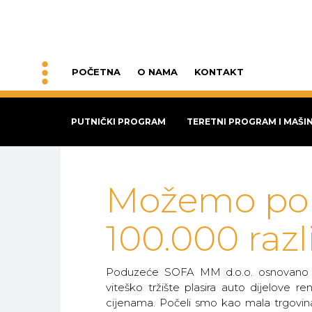
POČETNA
O NAMA
KONTAKT
PUTNIČKI PROGRAM
TERETNI PROGRAM I MAŠI
Možemo pon
100.000 razli
Poduzeće SOFA MM d.o.o. osnovano j
viteško tržište plasira auto dijelove re
cijenama. Počeli smo kao mala trgovi