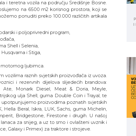
la i teretna vozila na području Središnje Bosne.
ujemo na 6500 m2 korisnog prostora, koji se
žemo ponuditi preko 100.000 različitih artikala
P
I
odarski i poljoprivredni program,
vođača,
ma Shell i Selenia,
Husqvarna i Stiga,
 motornog ljubimca.
m vozilima raznih svjetskih proizvođača iz uvoza.
nici i rezervnih dijelova slijedećih brandova:
t, Ate, Monark Diesel, Meat & Doria, Meyle,
ijskog ulja Shell, guma Double Coin i Trayal, te
n upotpunjujemo proizvodima poznatih svjetskih
, Hella Beral, Iskra, LUK, Sachs, guma Michelin,
perit, Bridgestone, Firestone i drugih. U našoj
anaca za snijeg, a uz to smo i ovlašteni uvznik i
e, Galaxy i Primex) za traktore i strojeve.