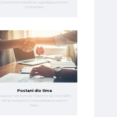
Continental ili BestDrive nagrađuje premium
Continental...
Postani dio tima
opunite naš formular Postanite dio tima SOFA
MM jer konstantno unaprijeđujemo svoj tim
kako...