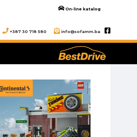
On-line katalog
+387 30 718 580
info@sofamm.ba