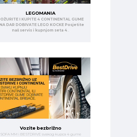
LEGOMANIA
OŽURITE I KUPITE 4 CONTINENTAL GUME
 NA DAR DOBIVATE LEGO KOCKE
Posjetite
naš servis i kupnjom seta 4
...
Vozite bezbrižno
SOFA MM i BESTDRIVE svakog kupca 4 gume