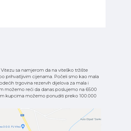
itezu sa namjerom da na viteško tržište
 po prihvatljivim cijenama. Počeli smo kao mala
ećih trgovina rezervih dijelova za mala i
som možemo reći da danas poslujemo na 6500
 našim kupcima možemo ponuditi preko 100.000