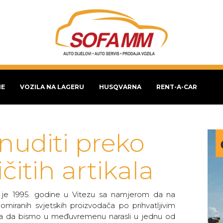
NE
VOZILA NA LAGERU
HUSQVARNA
RENT-A-CAR
uditi preko
čitih artikala
e 1995. godine u Vitezu sa namjerom da na
nomiranih svjetskih proizvodača po prihvatljivim
na da bismo u međuvremenu narasli u jednu od